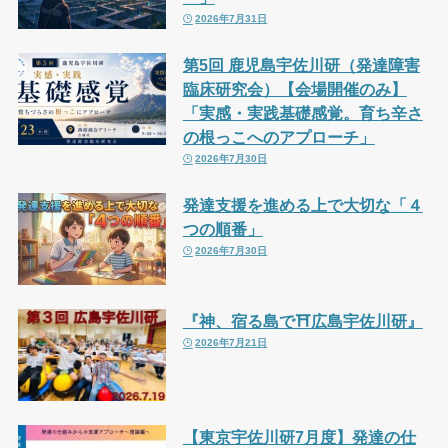
2026年7月31日
第5回 鹿児島宇佐川研（発達障害
臨床研究会）【会場開催のみ】
「実感・実践基礎感覚。育ち辛さ
の根っこへのアプローチ」
2026年7月30日
発達支援を進める上で大切な「４
つの順番」
2026年7月30日
『神、宿る島で⛩広島宇佐川研』
2026年7月21日
【東京宇佐川研7月度】発達の仕