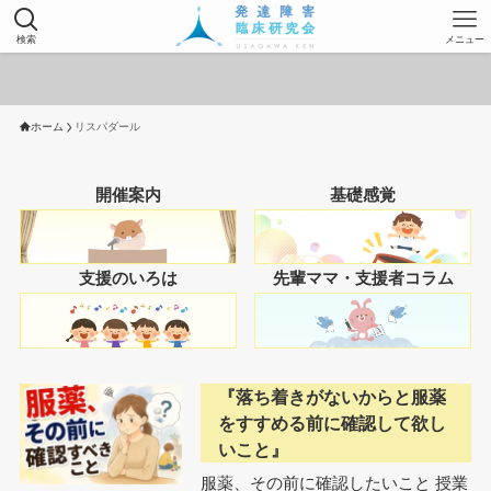
検索
メニュー
ホーム
リスパダール
開催案内
基礎感覚
支援のいろは
先輩ママ・支援者コラム
『落ち着きがないからと服薬
をすすめる前に確認して欲し
いこと』
服薬、その前に確認したいこと 授業