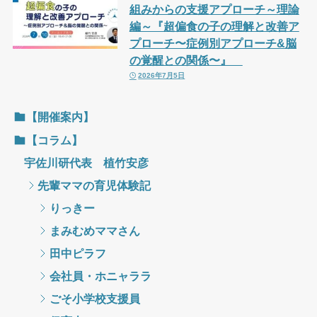
組みからの支援アプローチ～理論
編～『超偏食の子の理解と改善ア
プローチ〜症例別アプローチ&脳
の覚醒との関係〜』
2026年7月5日
【開催案内】
【コラム】
宇佐川研代表 植竹安彦
先輩ママの育児体験記
りっきー
まみむめママさん
田中ピラフ
会社員・ホニャララ
ごそ小学校支援員