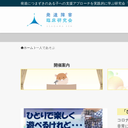
発達につまずきのある子への支援アプローチを実践的に学ぶ研究会
ホーム
一人であそぶ
開催案内
「
コロ
非常