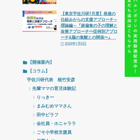
【東京宇佐川研7月度】発達の
仕組みからの支援アプローチ～
理論編～『超偏食の子の理解と
改善アプローチ〜症例別アプロ
ーチ&脳の覚醒との関係〜』
2026年7月5日
【開催案内】
【コラム】
宇佐川研代表 植竹安彦
先輩ママの育児体験記
りっきー
まみむめママさん
田中ピラフ
会社員・ホニャララ
ごそ小学校支援員