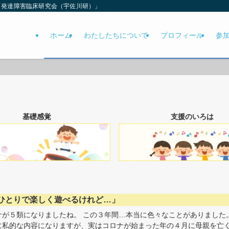
「発達障害臨床研究会（宇佐川研）」
ホーム
わたしたちについて
プロフィール
参
基礎感覚
支援のいろは
ひとりで楽しく遊べるけれど…」
ナが５類になりましたね。 この３年間…本当に色々なことがありました
に私的な内容になりますが、実はコロナが始まった年の４月に母親を亡