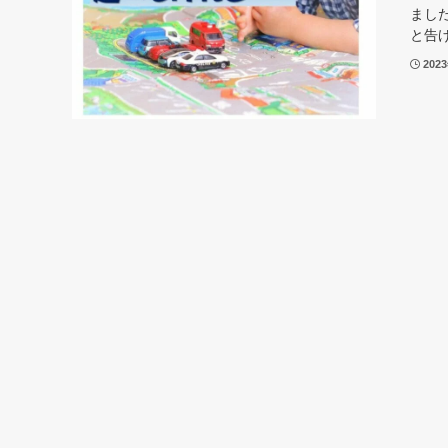
まし
と告げ
202