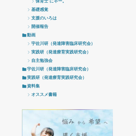
保育士 にゃー。
基礎感覚
支援のいろは
開催報告
動画
宇佐川研（発達障害臨床研究会）
実践研（発達療育実践研究会）
自主勉強会
宇佐川研（発達障害臨床研究会）
実践研（発達療育実践研究会）
資料集
オススメ書籍