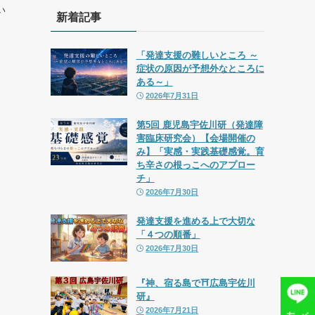
い
新着記事
「発達支援の難しいところ ～
症状の原因が予想外なところに
ある～」
2026年7月31日
第5回 鹿児島宇佐川研（発達障
害臨床研究会）【会場開催の
み】「実感・実践基礎感覚。育
ち辛さの根っこへのアプロー
チ」
2026年7月30日
発達支援を進める上で大切な
「４つの順番」
2026年7月30日
『神、宿る島で⛩広島宇佐川
研』
2026年7月21日