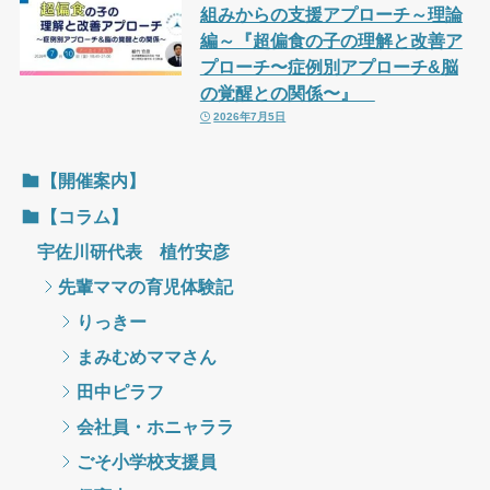
組みからの支援アプローチ～理論
編～『超偏食の子の理解と改善ア
プローチ〜症例別アプローチ&脳
の覚醒との関係〜』
2026年7月5日
【開催案内】
【コラム】
宇佐川研代表 植竹安彦
先輩ママの育児体験記
りっきー
まみむめママさん
田中ピラフ
会社員・ホニャララ
ごそ小学校支援員