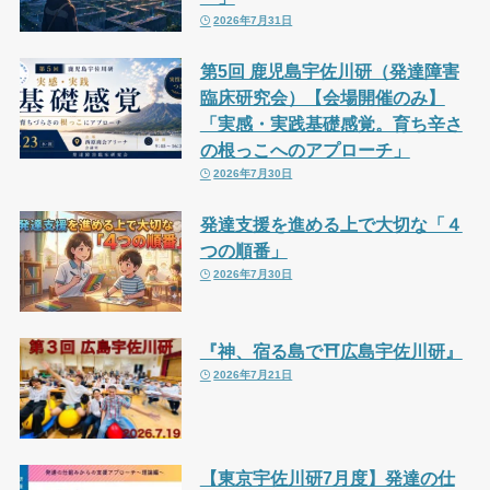
2026年7月31日
第5回 鹿児島宇佐川研（発達障害
臨床研究会）【会場開催のみ】
「実感・実践基礎感覚。育ち辛さ
の根っこへのアプローチ」
2026年7月30日
発達支援を進める上で大切な「４
つの順番」
2026年7月30日
『神、宿る島で⛩広島宇佐川研』
2026年7月21日
【東京宇佐川研7月度】発達の仕