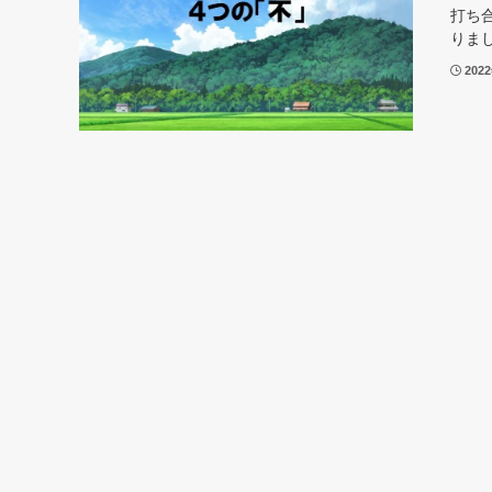
打ち
りまし
202