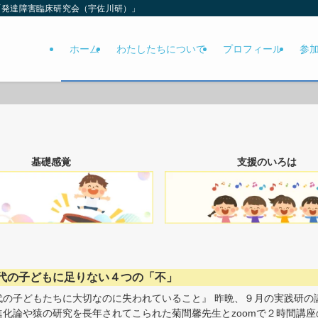
「発達障害臨床研究会（宇佐川研）」
ホーム
わたしたちについて
プロフィール
参
基礎感覚
支援のいろは
代の子どもに足りない４つの「不」
代の子どもたちに大切なのに失われていること』 昨晩、９月の実践研の
進化論や猿の研究を長年されてこられた菊間馨先生とzoomで２時間講座