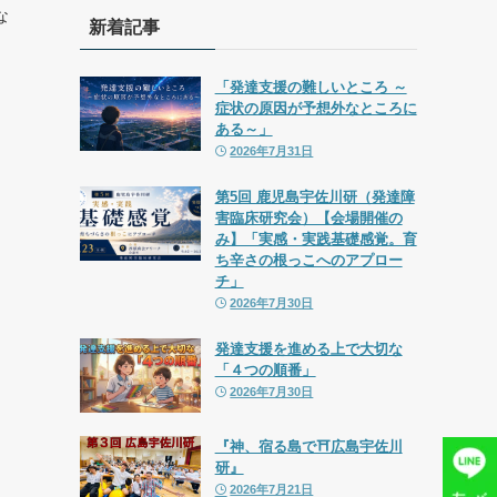
な
新着記事
「発達支援の難しいところ ～
症状の原因が予想外なところに
ある～」
2026年7月31日
第5回 鹿児島宇佐川研（発達障
害臨床研究会）【会場開催の
み】「実感・実践基礎感覚。育
ち辛さの根っこへのアプロー
チ」
2026年7月30日
発達支援を進める上で大切な
「４つの順番」
2026年7月30日
『神、宿る島で⛩広島宇佐川
研』
2026年7月21日