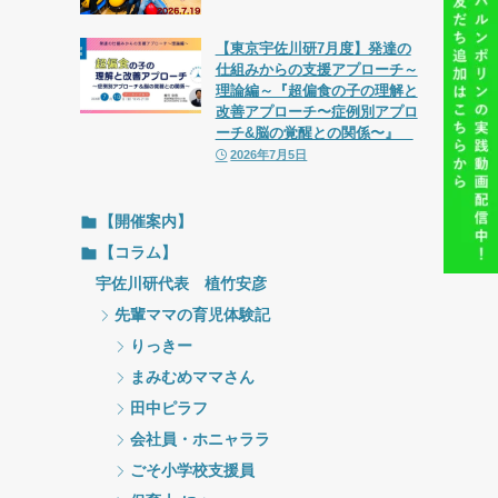
【東京宇佐川研7月度】発達の
仕組みからの支援アプローチ～
理論編～『超偏食の子の理解と
改善アプローチ〜症例別アプロ
ーチ&脳の覚醒との関係〜』
2026年7月5日
【開催案内】
【コラム】
宇佐川研代表 植竹安彦
先輩ママの育児体験記
りっきー
まみむめママさん
田中ピラフ
会社員・ホニャララ
ごそ小学校支援員