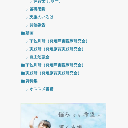
保育士 にゃー。
基礎感覚
支援のいろは
開催報告
動画
宇佐川研（発達障害臨床研究会）
実践研（発達療育実践研究会）
自主勉強会
宇佐川研（発達障害臨床研究会）
実践研（発達療育実践研究会）
資料集
オススメ書籍