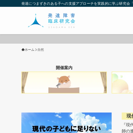
発達につまずきのある子への支援アプローチを実践的に学ぶ研究会
ホーム
自然
開催案内
現
『現
師の