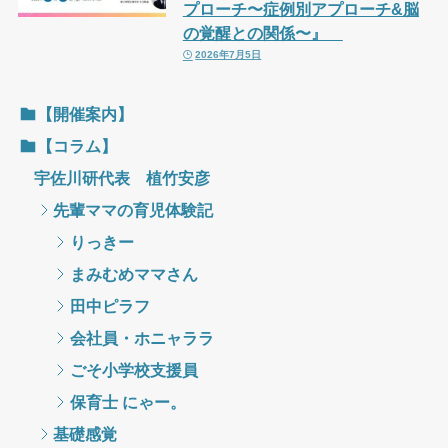
プローチ〜症例別アプローチ&脳
の覚醒との関係〜』
2026年7月5日
【開催案内】
【コラム】
宇佐川研代表 植竹安彦
先輩ママの育児体験記
りっきー
まみむめママさん
田中ピラフ
会社員・ホニャララ
ごそ小学校支援員
保育士 にゃー。
基礎感覚