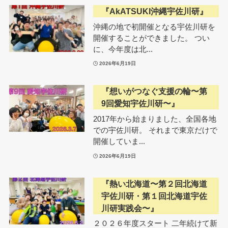
『AkATSUKI沖縄宇佐川研』
沖縄の地で初開催となる宇佐川研を
開催することができました。 つい
に、今年度は北...
2026年6月19日
『想いがつなぐ支援の輪〜第
9回愛知宇佐川研〜』
2017年から始まりました、全国各地
での宇佐川研。 それまで東京だけで
開催していま...
2026年6月19日
『熱い北海道〜第２回北海道
宇佐川研・第１回北海道宇佐
川研実践会〜』
２０２６年度スタート 二年続けて新