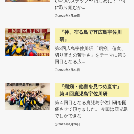
い4つのステップ〜 はじめに：「何
に取り組むか...
2026年7月30日
『神、宿る島で⛩広島宇佐川
研』
第3回広島宇佐川研 「癇癪、偏食、
切り替えの苦手さ」をテーマに第３
回目となる広...
2026年7月21日
『癇癪・他害を見つめ直す』
第４回鹿児島宇佐川研
第４回目となる鹿児島宇佐川研を開
催させて頂きました。 今回は鹿児島
でしかできな...
2026年6月20日