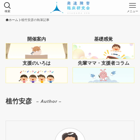
検索
メニュー
ホーム
植竹安彦の執筆記事
開催案内
基礎感覚
支援のいろは
先輩ママ・支援者コラム
植竹安彦
– Author –