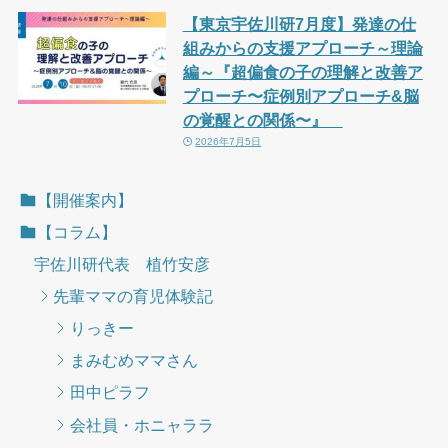
【東京宇佐川研7月度】発達の仕
組みからの支援アプローチ～理論
編～『超偏食の子の理解と改善ア
プローチ〜症例別アプローチ&脳
の覚醒との関係〜』
2026年7月5日
【開催案内】
【コラム】
宇佐川研代表 植竹安彦
先輩ママの育児体験記
りっきー
まみむめママさん
田中ピラフ
会社員・ホニャララ