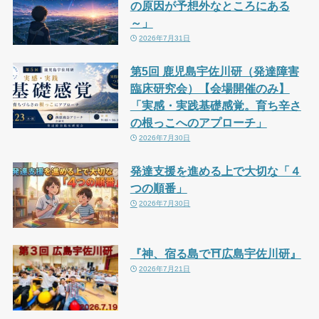
の原因が予想外なところにある
～」
2026年7月31日
第5回 鹿児島宇佐川研（発達障害
臨床研究会）【会場開催のみ】
「実感・実践基礎感覚。育ち辛さ
の根っこへのアプローチ」
2026年7月30日
発達支援を進める上で大切な「４
つの順番」
2026年7月30日
『神、宿る島で⛩広島宇佐川研』
2026年7月21日