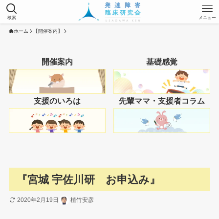
検索
メニュー
ホーム
【開催案内】
開催案内
基礎感覚
支援のいろは
先輩ママ・支援者コラム
『宮城 宇佐川研 お申込み』
2020年2月19日
植竹安彦