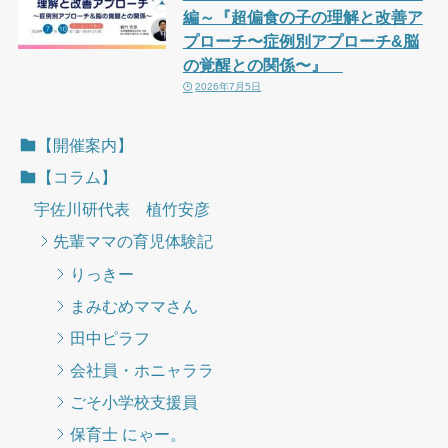
編～『超偏食の子の理解と改善ア
プローチ〜症例別アプローチ&脳
の覚醒との関係〜』
2026年7月5日
【開催案内】
【コラム】
宇佐川研代表 植竹安彦
先輩ママの育児体験記
りっきー
まみむめママさん
田中ピラフ
会社員・ホニャララ
ごそ小学校支援員
保育士 にゃー。