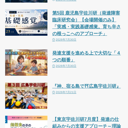
第5回 鹿児島宇佐川研（発達障害
臨床研究会）【会場開催のみ】
「実感・実践基礎感覚。育ち辛さ
の根っこへのアプローチ」
2026年7月30日
発達支援を進める上で大切な「４
つの順番」
2026年7月30日
『神、宿る島で⛩広島宇佐川研』
2026年7月21日
【東京宇佐川研7月度】発達の仕
組みからの支援アプローチ～理論