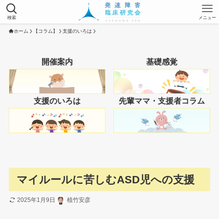
検索
メニュー
ホーム
【コラム】
支援のいろは
開催案内
基礎感覚
支援のいろは
先輩ママ・支援者コラム
マイルールに苦しむASD児への支援
2025年1月9日
植竹安彦