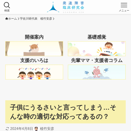
検索
メニュー
ホーム
宇佐川研代表 植竹安彦
開催案内
基礎感覚
支援のいろは
先輩ママ・支援者コラム
子供にうるさいと言ってしまう…そ
んな時の適切な対応ってあるの？
2024年4月8日
植竹安彦