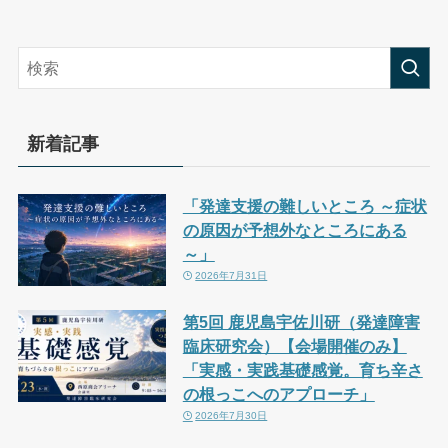
新着記事
「発達支援の難しいところ ～症状
の原因が予想外なところにある
～」
2026年7月31日
第5回 鹿児島宇佐川研（発達障害
臨床研究会）【会場開催のみ】
「実感・実践基礎感覚。育ち辛さ
の根っこへのアプローチ」
2026年7月30日