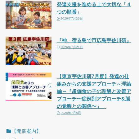
発達支援を進める上で大切な「４
つの順番」
2026年7月30日
『神、宿る島で⛩広島宇佐川研』
2026年7月21日
【東京宇佐川研7月度】発達の仕
組みからの支援アプローチ～理論
編～『超偏食の子の理解と改善ア
プローチ〜症例別アプローチ&脳
の覚醒との関係〜』
2026年7月5日
【開催案内】