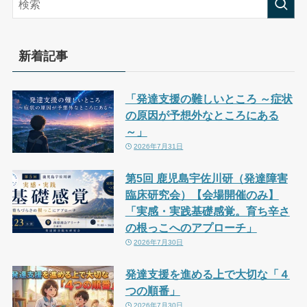
新着記事
「発達支援の難しいところ ～症状
の原因が予想外なところにある
～」
2026年7月31日
第5回 鹿児島宇佐川研（発達障害
臨床研究会）【会場開催のみ】
「実感・実践基礎感覚。育ち辛さ
の根っこへのアプローチ」
2026年7月30日
発達支援を進める上で大切な「４
つの順番」
2026年7月30日