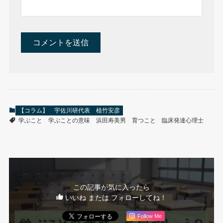
【コラム】
宇佐川研代表 植竹安彦
学ぶこと
学ぶことの意味
浜田寿美男
育つこと
臨床発達心理士
この記事が気に入ったら
いいね または フォローしてね！
Follow Me