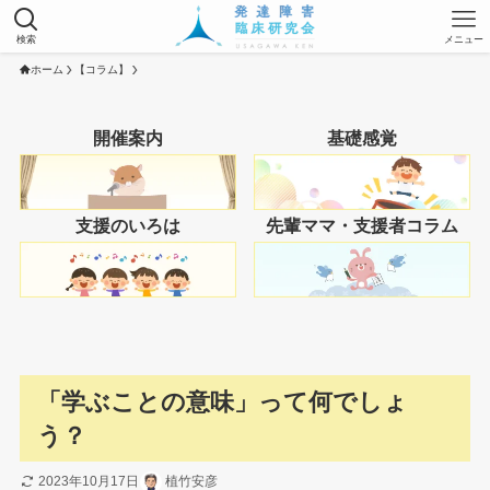
検索
メニュー
ホーム
【コラム】
開催案内
基礎感覚
支援のいろは
先輩ママ・支援者コラム
「学ぶことの意味」って何でしょ
う？
2023年10月17日
植竹安彦