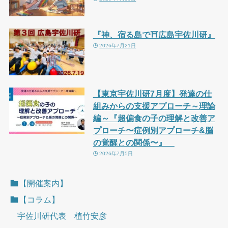
『神、宿る島で⛩広島宇佐川研』
2026年7月21日
【東京宇佐川研7月度】発達の仕
組みからの支援アプローチ～理論
編～『超偏食の子の理解と改善ア
プローチ〜症例別アプローチ&脳
の覚醒との関係〜』
2026年7月5日
【開催案内】
【コラム】
宇佐川研代表 植竹安彦