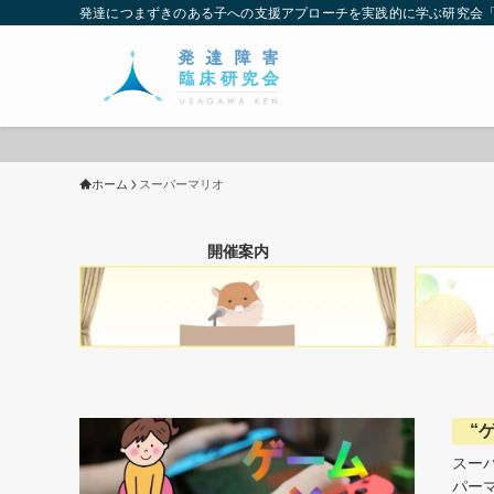
発達につまずきのある子への支援アプローチを実践的に学ぶ研究会
ホーム
スーパーマリオ
開催案内
“
スーパ
パー