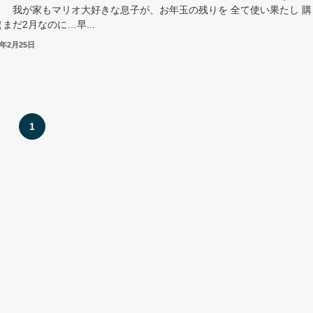
。 我が家もマリオ大好きな息子が、お年玉の残りを 全て使い果たし 購
まだ2月なのに…早...
1年2月25日
1