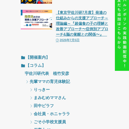
【東京宇佐川研7月度】発達の
仕組みからの支援アプローチ～
理論編～『超偏食の子の理解と
改善アプローチ〜症例別アプロ
ーチ&脳の覚醒との関係〜』
2026年7月5日
【開催案内】
【コラム】
宇佐川研代表 植竹安彦
先輩ママの育児体験記
りっきー
まみむめママさん
田中ピラフ
会社員・ホニャララ
ごそ小学校支援員