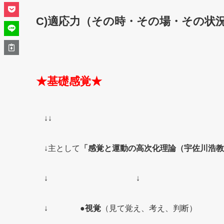
C)適応力（その時・その場・その状
★基礎感覚★
↓↓
↓主として
「感覚と運動の高次化理論（宇佐川浩教
↓ ↓
↓
●視覚
（見て覚え、考え、判断）