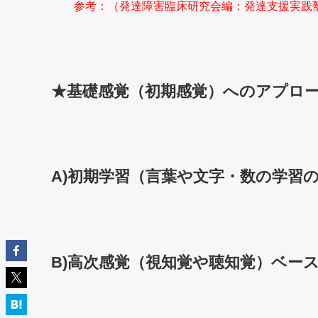
参考：（発達障害臨床研究会編：発達支援実践塾（学苑社） 
★基礎感覚（初期感覚）へのアプロ
A)初期学習（言葉や文字・数の学習
B)高次感覚（視知覚や聴知覚）ベー