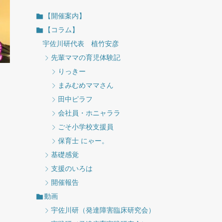
【開催案内】
【コラム】
宇佐川研代表 植竹安彦
先輩ママの育児体験記
りっきー
まみむめママさん
田中ピラフ
会社員・ホニャララ
ごそ小学校支援員
保育士 にゃー。
基礎感覚
支援のいろは
開催報告
動画
宇佐川研（発達障害臨床研究会）