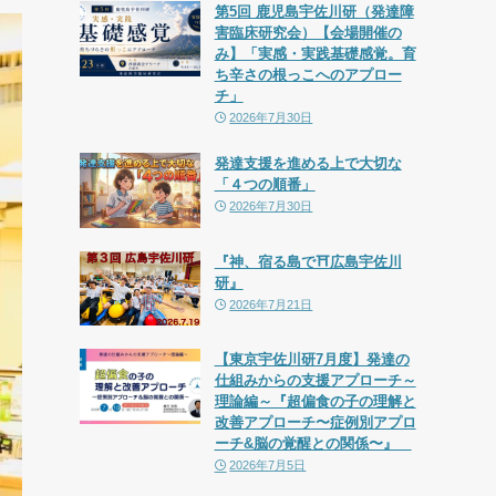
第5回 鹿児島宇佐川研（発達障
害臨床研究会）【会場開催の
み】「実感・実践基礎感覚。育
ち辛さの根っこへのアプロー
チ」
2026年7月30日
発達支援を進める上で大切な
「４つの順番」
2026年7月30日
『神、宿る島で⛩広島宇佐川
研』
2026年7月21日
【東京宇佐川研7月度】発達の
仕組みからの支援アプローチ～
理論編～『超偏食の子の理解と
改善アプローチ〜症例別アプロ
ーチ&脳の覚醒との関係〜』
2026年7月5日