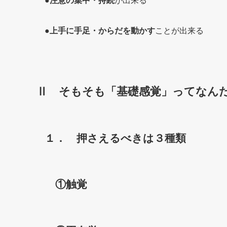
●
注意の集中・持続
が出来る
●
上手に手足・からだを動かす
ことが出来る
Ⅱ そもそも「基礎感覚」ってなん
１． 押さえるべきは
３種類
①触覚