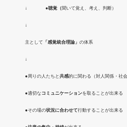
↓
●聴覚（
聞いて覚え、考え、判断）
↓
主として
「感覚統合理論」
の体系
↓
●周りの人たちと
共感
的に関わる（対人関係・社
●適切な
コミュニケーション
を取ることが出来る
●その場の
状況に合わせて
行動することが出来る