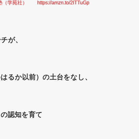
https://amzn.to/2ITTuGp
ーチが、
のはるか以前）の土台をなし、
スの認知を育て