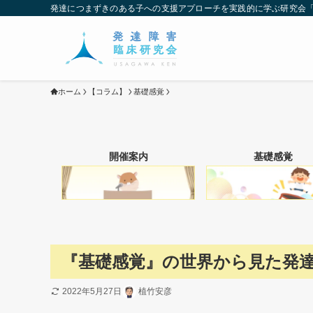
発達につまずきのある子への支援アプローチを実践的に学ぶ研究会
ホーム
【コラム】
基礎感覚
開催案内
基礎感覚
『基礎感覚』の世界から見た発
2022年5月27日
植竹安彦