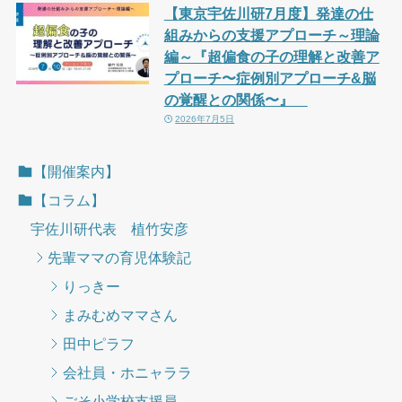
【東京宇佐川研7月度】発達の仕
組みからの支援アプローチ～理論
編～『超偏食の子の理解と改善ア
プローチ〜症例別アプローチ&脳
の覚醒との関係〜』
2026年7月5日
【開催案内】
【コラム】
宇佐川研代表 植竹安彦
先輩ママの育児体験記
りっきー
まみむめママさん
田中ピラフ
会社員・ホニャララ
ごそ小学校支援員