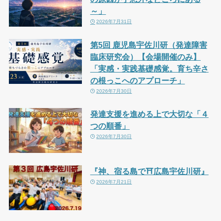
～」
2026年7月31日
第5回 鹿児島宇佐川研（発達障害
臨床研究会）【会場開催のみ】
「実感・実践基礎感覚。育ち辛さ
の根っこへのアプローチ」
2026年7月30日
発達支援を進める上で大切な「４
つの順番」
2026年7月30日
『神、宿る島で⛩広島宇佐川研』
2026年7月21日