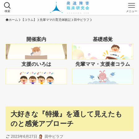
検索
メニュー
ホーム
【コラム】
先輩ママの育児体験記
田中ピラフ
開催案内
基礎感覚
支援のいろは
先輩ママ・支援者コラム
大好きな『特撮』を通して見えたも
のと感覚アプローチ
2023年6月27日
田中ピラフ