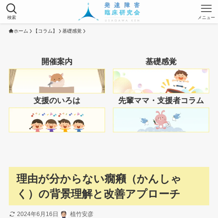
検索
メニュー
ホーム
【コラム】
基礎感覚
開催案内
基礎感覚
支援のいろは
先輩ママ・支援者コラム
理由が分からない癇癪（かんしゃ
く）の背景理解と改善アプローチ
2024年6月16日
植竹安彦