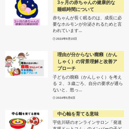
3ヶ月の赤ちゃんの健康的な
睡眠時間について
赤ちゃんが長く眠るのは、成長に必
要なホルモンが分泌されるためと言
われています...
2024年9月15日
理由が分からない癇癪（かん
しゃく）の背景理解と改善ア
プローチ
子どもの癇癪（かんしゃく）を考え
る ２、３歳ごろ、自分の要求が通ら
ないと、怒っ...
2024年5月6日
中心軸を育てる意味
宇佐川研のオンラインサロン「発達
支援ドットコム」のメンバーの子ど