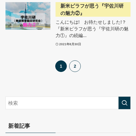
新米ピラフが思う『宇佐川研
の魅力②』
こんにちは! お待たせしました!？
『新米ピラフが思う『宇佐川研の魅
力①』の続編...
2021年8月30日
1
2
新着記事