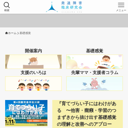
検索
メニュー
ホーム
基礎感覚
開催案内
基礎感覚
支援のいろは
先輩ママ・支援者コラム
『育てづらい子にはわけがあ
る 〜他害・癇癪・学習のつ
まずきから抜け出す基礎感覚
の理解と改善へのアプロー