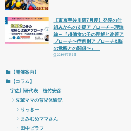
【東京宇佐川研7月度】発達の仕
組みからの支援アプローチ～理論
編～『超偏食の子の理解と改善ア
プローチ〜症例別アプローチ&脳
の覚醒との関係〜』
2026年7月5日
【開催案内】
【コラム】
宇佐川研代表 植竹安彦
先輩ママの育児体験記
りっきー
まみむめママさん
田中ピラフ