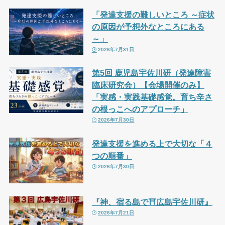
「発達支援の難しいところ ～症状
の原因が予想外なところにある
～」
2026年7月31日
第5回 鹿児島宇佐川研（発達障害
臨床研究会）【会場開催のみ】
「実感・実践基礎感覚。育ち辛さ
の根っこへのアプローチ」
2026年7月30日
発達支援を進める上で大切な「４
つの順番」
2026年7月30日
『神、宿る島で⛩広島宇佐川研』
2026年7月21日