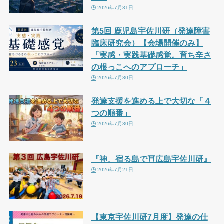
2026年7月31日
第5回 鹿児島宇佐川研（発達障害
臨床研究会）【会場開催のみ】
「実感・実践基礎感覚。育ち辛さ
の根っこへのアプローチ」
2026年7月30日
発達支援を進める上で大切な「４
つの順番」
2026年7月30日
『神、宿る島で⛩広島宇佐川研』
2026年7月21日
【東京宇佐川研7月度】発達の仕