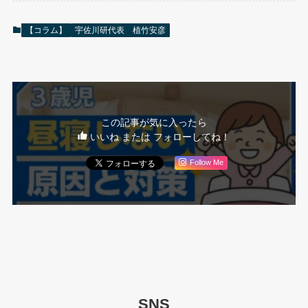
【コラム】
宇佐川研代表 植竹安彦
この記事が気に入ったら
いいね または フォローしてね！
Follow Me
SNS