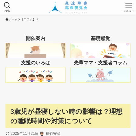
検索
メニュー
ホーム
【コラム】
開催案内
基礎感覚
支援のいろは
先輩ママ・支援者コラム
3歳児が昼寝しない時の影響は？理想
の睡眠時間や対策について
2025年11月21日
植竹安彦