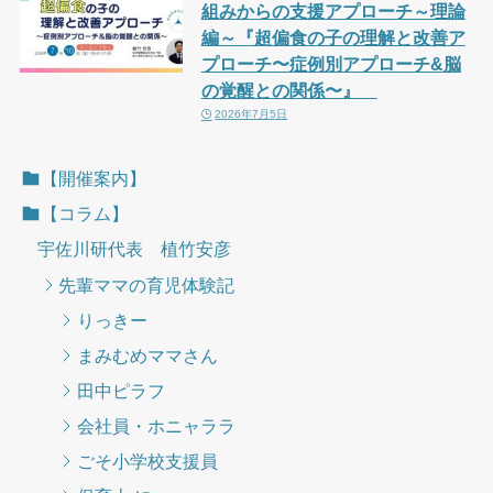
組みからの支援アプローチ～理論
編～『超偏食の子の理解と改善ア
プローチ〜症例別アプローチ&脳
の覚醒との関係〜』
2026年7月5日
【開催案内】
【コラム】
宇佐川研代表 植竹安彦
先輩ママの育児体験記
りっきー
まみむめママさん
田中ピラフ
会社員・ホニャララ
ごそ小学校支援員