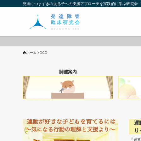
発達につまずきのある子への支援アプローチを実践的に学ぶ研究会
ホーム
DCD
開催案内
運
り
『運