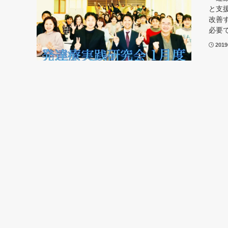
と支
改善
必要で
201