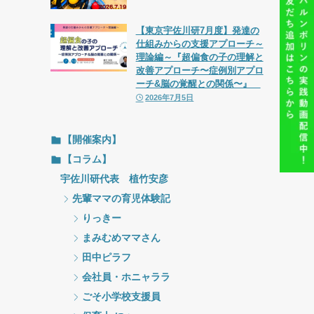
【東京宇佐川研7月度】発達の
仕組みからの支援アプローチ～
理論編～『超偏食の子の理解と
改善アプローチ〜症例別アプロ
ーチ&脳の覚醒との関係〜』
2026年7月5日
【開催案内】
【コラム】
宇佐川研代表 植竹安彦
先輩ママの育児体験記
りっきー
まみむめママさん
田中ピラフ
会社員・ホニャララ
ごそ小学校支援員