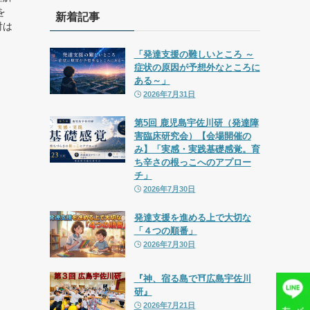
を
新着記事
討は
「発達支援の難しいところ ～
症状の原因が予想外なところに
ある～」
2026年7月31日
第5回 鹿児島宇佐川研（発達障
害臨床研究会）【会場開催の
み】「実感・実践基礎感覚。育
ち辛さの根っこへのアプロー
チ」
2026年7月30日
発達支援を進める上で大切な
「４つの順番」
2026年7月30日
『神、宿る島で⛩広島宇佐川
研』
2026年7月21日