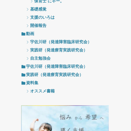
保育士 にゃー。
基礎感覚
支援のいろは
開催報告
動画
宇佐川研（発達障害臨床研究会）
実践研（発達療育実践研究会）
自主勉強会
宇佐川研（発達障害臨床研究会）
実践研（発達療育実践研究会）
資料集
オススメ書籍