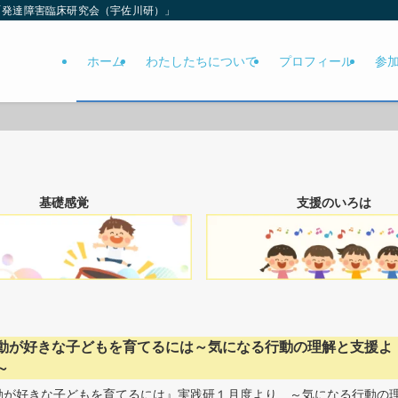
「発達障害臨床研究会（宇佐川研）」
ホーム
わたしたちについて
プロフィール
参
基礎感覚
支援のいろは
動が好きな子どもを育てるには～気になる行動の理解と支援よ
～
動が好きな子どもを育てるには』実践研１月度より ～気になる行動の