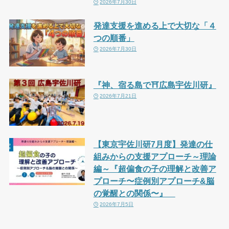
2026年7月30日
発達支援を進める上で大切な「４
つの順番」
2026年7月30日
『神、宿る島で⛩広島宇佐川研』
2026年7月21日
【東京宇佐川研7月度】発達の仕
組みからの支援アプローチ～理論
編～『超偏食の子の理解と改善ア
プローチ〜症例別アプローチ&脳
の覚醒との関係〜』
2026年7月5日