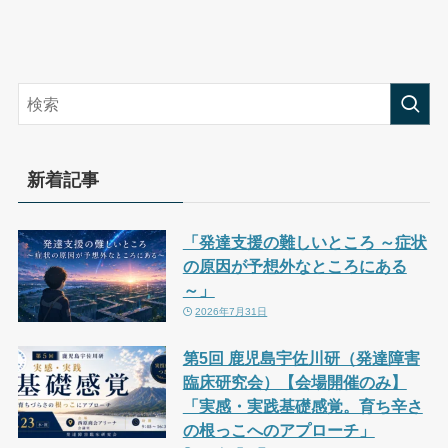
新着記事
「発達支援の難しいところ ～症状
の原因が予想外なところにある
～」
2026年7月31日
第5回 鹿児島宇佐川研（発達障害
臨床研究会）【会場開催のみ】
「実感・実践基礎感覚。育ち辛さ
の根っこへのアプローチ」