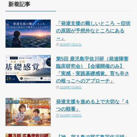
新着記事
「発達支援の難しいところ ～症状
の原因が予想外なところにある
～」
2026年7月31日
第5回 鹿児島宇佐川研（発達障害
臨床研究会）【会場開催のみ】
「実感・実践基礎感覚。育ち辛さ
の根っこへのアプローチ」
2026年7月30日
発達支援を進める上で大切な「４
つの順番」
2026年7月30日