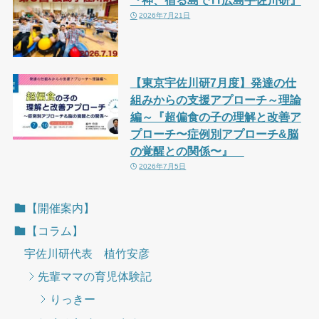
『神、宿る島で⛩広島宇佐川研』
2026年7月21日
【東京宇佐川研7月度】発達の仕
組みからの支援アプローチ～理論
編～『超偏食の子の理解と改善ア
プローチ〜症例別アプローチ&脳
の覚醒との関係〜』
2026年7月5日
【開催案内】
【コラム】
宇佐川研代表 植竹安彦
先輩ママの育児体験記
りっきー