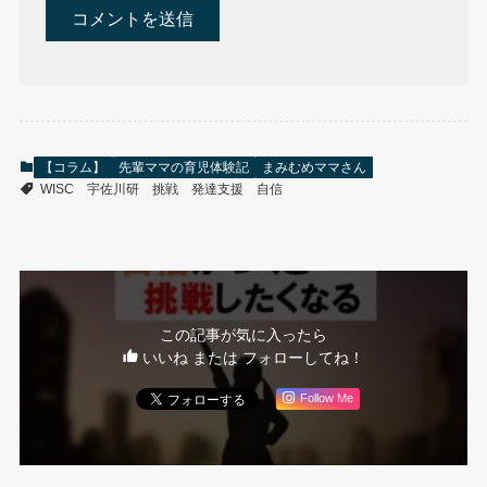
【コラム】
先輩ママの育児体験記
まみむめママさん
WISC
宇佐川研
挑戦
発達支援
自信
この記事が気に入ったら
いいね または フォローしてね！
Follow Me