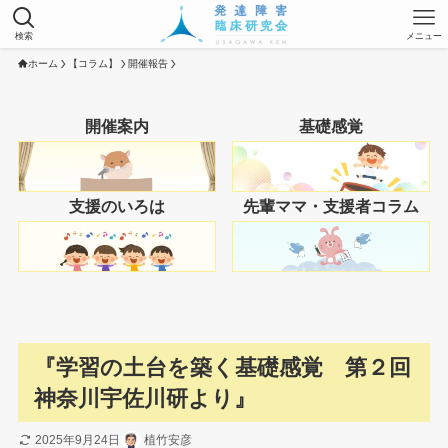
検索
メニュー
ホーム
【コラム】
開催報告
開催案内
基礎感覚
支援のいろは
先輩ママ・支援者コラム
『学習の土台を築く基礎感覚 第２回
神奈川宇佐川研より』
2025年9月24日
植竹安彦