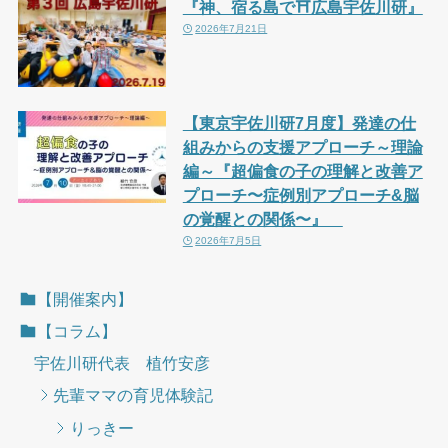
『神、宿る島で⛩広島宇佐川研』
2026年7月21日
【東京宇佐川研7月度】発達の仕
組みからの支援アプローチ～理論
編～『超偏食の子の理解と改善ア
プローチ〜症例別アプローチ&脳
の覚醒との関係〜』
2026年7月5日
【開催案内】
【コラム】
宇佐川研代表 植竹安彦
先輩ママの育児体験記
りっきー