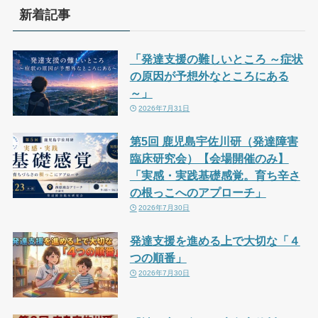
新着記事
「発達支援の難しいところ ～症状
の原因が予想外なところにある
～」
2026年7月31日
第5回 鹿児島宇佐川研（発達障害
臨床研究会）【会場開催のみ】
「実感・実践基礎感覚。育ち辛さ
の根っこへのアプローチ」
2026年7月30日
発達支援を進める上で大切な「４
つの順番」
2026年7月30日