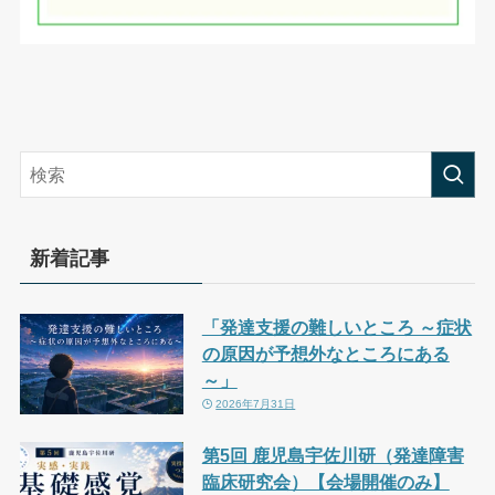
新着記事
「発達支援の難しいところ ～症状
の原因が予想外なところにある
～」
2026年7月31日
第5回 鹿児島宇佐川研（発達障害
臨床研究会）【会場開催のみ】