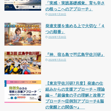
「実感・実践基礎感覚。育ち辛さ
の根っこへのアプローチ」
2026年7月30日
発達支援を進める上で大切な「４
つの順番」
2026年7月30日
『神、宿る島で⛩広島宇佐川研』
2026年7月21日
【東京宇佐川研7月度】発達の仕
組みからの支援アプローチ～理論
編～『超偏食の子の理解と改善ア
プローチ〜症例別アプローチ&脳
の覚醒との関係〜』