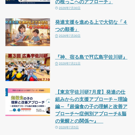
の根っこへのアプローチ」
2026年7月30日
発達支援を進める上で大切な「４
つの順番」
2026年7月30日
『神、宿る島で⛩広島宇佐川研』
2026年7月21日
【東京宇佐川研7月度】発達の仕
組みからの支援アプローチ～理論
編～『超偏食の子の理解と改善ア
プローチ〜症例別アプローチ&脳
の覚醒との関係〜』
2026年7月5日