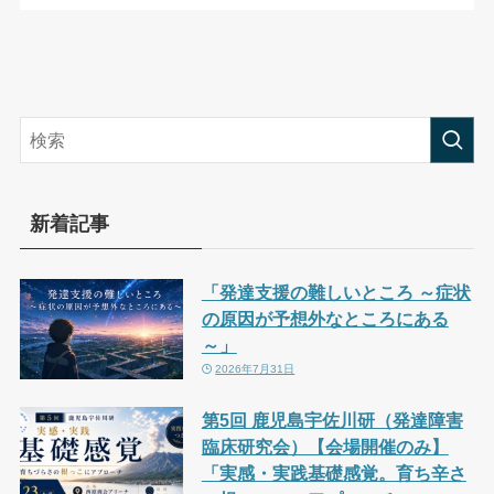
新着記事
「発達支援の難しいところ ～症状
の原因が予想外なところにある
～」
2026年7月31日
第5回 鹿児島宇佐川研（発達障害
臨床研究会）【会場開催のみ】
「実感・実践基礎感覚。育ち辛さ